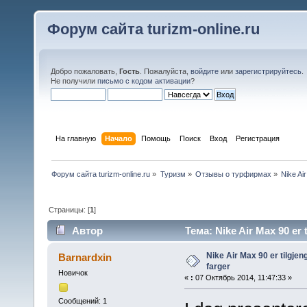
Форум сайта turizm-online.ru
Добро пожаловать,
Гость
. Пожалуйста,
войдите
или
зарегистрируйтесь
.
Не получили
письмо с кодом активации
?
На главную
Начало
Помощь
Поиск
Вход
Регистрация
Форум сайта turizm-online.ru
»
Туризм
»
Отзывы о турфирмах
»
Nike Air
Страницы: [
1
]
Автор
Тема: Nike Air Max 90 er t
Nike Air Max 90 er tilgjenge
Barnardxin
farger
Новичок
«
:
07 Октябрь 2014, 11:47:33 »
Сообщений: 1