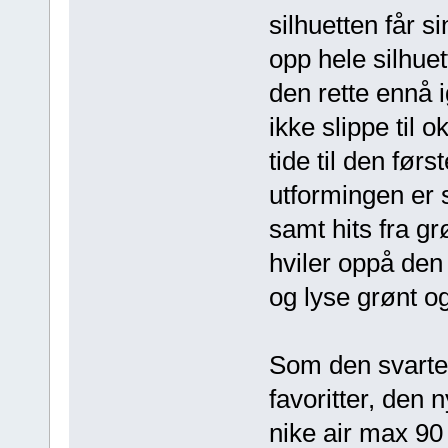
silhuetten får s
opp hele silhue
den rette ennå 
ikke slippe til 
tide til den før
utformingen er 
samt hits fra g
hviler oppå den 
og lyse grønt o
Som den svarte 
favoritter, den n
nike air max 90