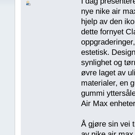
I dag presentere
nye nike air ma
hjelp av den ik
dette fornyet Cla
oppgraderinger,
estetisk. Design
synlighet og tø
øvre laget av u
materialer, en 
gummi yttersåle
Air Max enheter
Å gjøre sin vei 
av nike air max