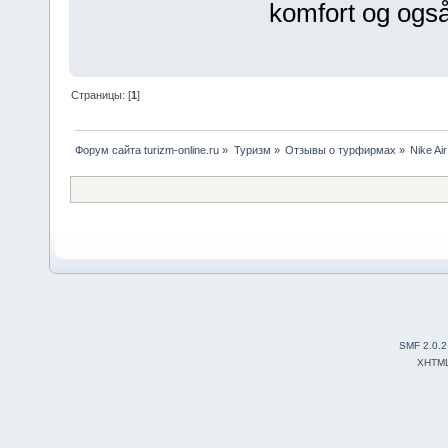
komfort og også
Страницы: [
1
]
Форум сайта turizm-online.ru
»
Туризм
»
Отзывы о турфирмах
»
Nike Air
SMF 2.0.2
XHTM