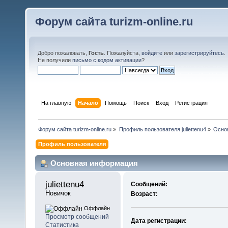
Форум сайта turizm-online.ru
Добро пожаловать,
Гость
. Пожалуйста,
войдите
или
зарегистрируйтесь
.
Не получили
письмо с кодом активации
?
На главную
Начало
Помощь
Поиск
Вход
Регистрация
Форум сайта turizm-online.ru
»
Профиль пользователя juliettenu4
»
Осно
Профиль пользователя
Основная информация
juliettenu4 
Сообщений:
Новичок
Возраст:
Оффлайн
Просмотр сообщений
Дата регистрации:
Статистика